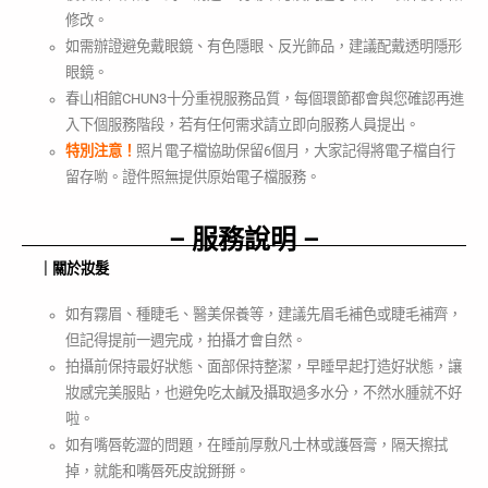
修改。
如需辦證避免戴眼鏡、有色隱眼、反光飾品，建議配戴透明隱形
眼鏡。
春山相館CHUN3十分重視服務品質，每個環節都會與您確認再進
入下個服務階段，若有任何需求請立即向服務人員提出。
特別注意！
照片電子檔協助保留6個月，大家記得將電子檔自行
留存喲。證件照無提供原始電子檔服務。
– 服務說明 –
｜關於妝髮
如有霧眉、種睫毛、醫美保養等，建議先眉毛補色或睫毛補齊，
但記得提前一週完成，拍攝才會自然。
拍攝前保持最好狀態、面部保持整潔，早睡早起打造好狀態，讓
妝感完美服貼，也避免吃太鹹及攝取過多水分，不然水腫就不好
啦。
如有嘴唇乾澀的問題，在睡前厚敷凡士林或護唇膏，隔天擦拭
掉，就能和嘴唇死皮說掰掰。