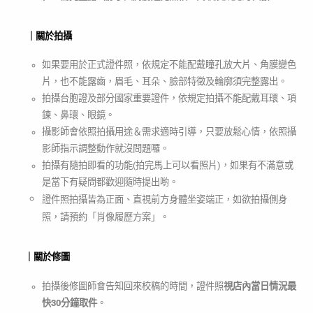
｜關於拍攝
如果要用於
正式證件照，依規定不能配戴瞳孔放大片、角膜變色
片，也不能露齒，眉毛、耳朵、臉部特徵及輪廓須完整露出。
拍攝台胞證及部分國家重要證件，依規定拍攝不能配戴耳環、項
鍊、鼻環、眼鏡。
攝影師會依照拍攝用途＆需求適時引導，只要放鬆心情，依照攝
影師指示調整動作就沒問題囉。
拍攝有隨拍即看的功能(拍完馬上可以看照片)，如果有不滿意或
是當下有疑問都歡迎隨時提出喲。
證件照拍攝皆為正面、直視前方身體坐姿端正，如欲拍攝側身
照，請預約「肖像履歷方案」。
｜關於修圖
拍攝後修圖師會告知回來校稿的時間，
證件照
視店內當日情況最
快30分鐘取件
。