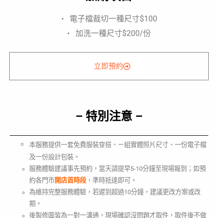
• 電子檔裁切一種尺寸$100
• 加洗一種尺寸$200/份
立即預約
– 特別注意 –
本服務提供一套免費服裝穿搭、ㄧ組實體照片尺寸、一份電子檔
及一份設計包裝。
服務體驗建議事先預約，當天請提早5-10分鐘至現場報到；如預
約各門市
開店首時段
，準時抵達即可。
為維持完整服務體驗，若遲到超過10分鐘，建議更改方案或改
期。
後製修圖皆為一對一溝通，現場確認沒問題才取件，取件後不做