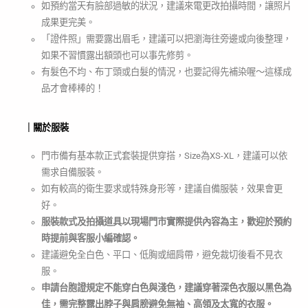
如預約當天有臉部過敏的狀況，建議來電更改拍攝時間，讓照片
成果更完美。
「證件照」需要露出眉毛，建議可以把瀏海往旁邊或向後整理，
如果不習慣露出額頭也可以事先修剪。
有髮色不均、布丁頭或白髮的情況，也要記得先補染喔～這樣成
品才會棒棒的！
｜關於服裝
門市備有基本款正式套裝提供穿搭，Size為XS-XL，建議可以依
需求自備服裝。
如有較高的衛生要求或特殊身形等，建議自備服裝，效果會更
好。
服裝款式及拍攝道具以現場門市實際提供內容為主，歡迎於預約
時提前與客服小編確認。
建議避免全白色、平口、低胸或細肩帶，避免裁切後看不見衣
服。
申請台胞證規定不能穿白色與淺色，建議穿著深色衣服以黑色為
佳，需完整露出脖子與肩膀避免無袖、高領及太寬的衣服。