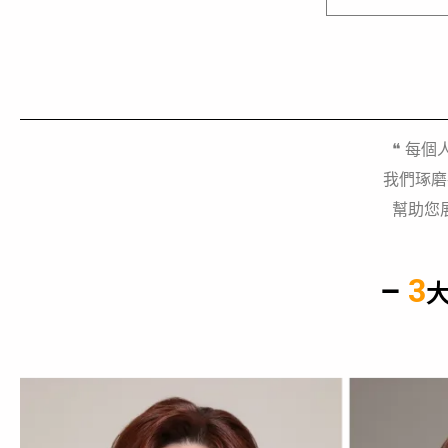
❝
每個
我們琢磨
幫助您
–
3