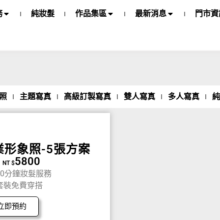
務
純妝髮
作品集區
最新消息
門市資
照
主題寫真
高級訂製寫真
雙人寫真
多人寫真
純
業形象照-5張方案
5800
NT $
60分鐘妝髮服務
套裝免費穿搭
立即預約