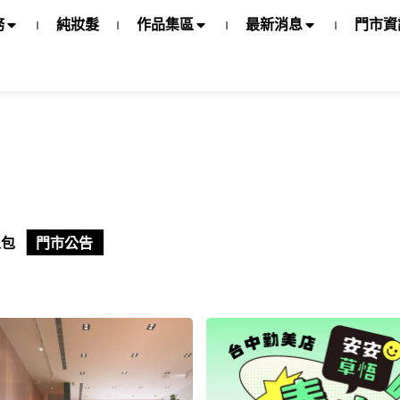
務
純妝髮
作品集區
最新消息
門市資
人包
門市公告