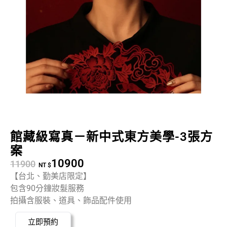
館藏級寫真－新中式東方美學-3張方
案
10900
11900
NT $
【台北、勤美店限定】
包含90分鐘妝髮服務
拍攝含服裝、道具、飾品配件使用
立即預約