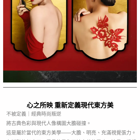
心之所映 重新定義現代東方美
不被定義｜經典時尚叛逆
將古典色彩與現代人像構圖大膽碰撞。
這是屬於當代的東方美學——大膽、明亮、充滿視覺張力。