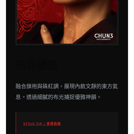
古典優雅
融合旗袍與硃紅調，展現內斂文靜的東方氣
息。透過細膩的布光捕捉優雅神韻。
STYLE TIP / 穿搭指南