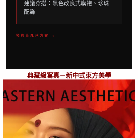
建議穿搭：黑色改良式旗袍、珍珠
配飾
預約此風格方案
典藏級寫真－新中式東方美學