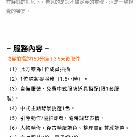
在鮮豔的紅底下，看見的是您不被定義的靈魂。這是一場視
覺的饗宴，
–
服務內容 –
妝髮拍攝約15
0分鐘＋3-5天後取件
（1）此方案為1位成員拍攝
（2）1位純妝髮服務（1.5小時）。
（3）自備服裝
、免費中式服裝道具搭配(限1套服
。
裝)
（4）
中式主題背景挑選1色。
（5）
引導動作
/
隨拍即看
，隨時調整表情。
（6）
人物精修，復古精緻調色、整理畫面質感調整。