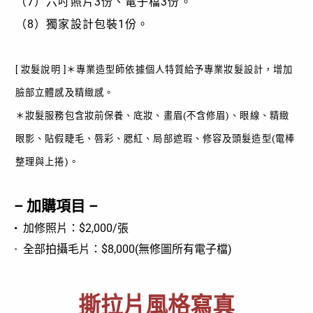
（7）六吋照片3份、電子檔3份
。
（8）
獨家設計包裝1份。
[ 妝髮說明 ]
＊專業造型師依據個人特質給予專業妝髮設計，增加
臉部立體感及精緻感。
＊妝髮服務包含妝前保養、底妝、畫眉(不含修眉)、眼線、精緻
眼影、貼假睫毛、唇彩、腮紅、局部遮瑕、修容及頭髮造型(電棒
整理與上捲)。
– 加購項目 –
•
加修照片：$2,000/張
•
全部拍攝毛片：$8,000(無修圖所有電子檔)
撕拉片風格寫真