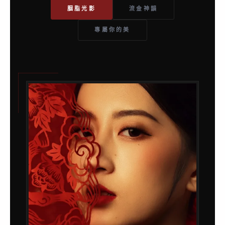
胭脂光影
流金神韻
專屬你的美