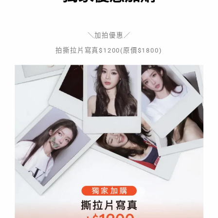
＼加拍優惠／
拍撕拉片寫真$1200(原價$1800)