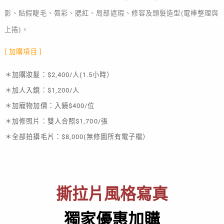
影、貼假睫毛、唇彩、腮紅、局部遮瑕、修容及頭髮造型(電棒整理與
上捲)。
[ 加購項目 ]
＊加購妝髮：$2,400/人(1.5小時）
＊加人入鏡：$1,200/人
＊加寵物加價：入鏡$400/位
＊
加修照片：雙人合照$1,700/張
＊
全部拍攝毛片：$8,000(無修圖所有電子檔）
撕拉片風格寫真
獨家優惠加購