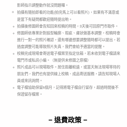
影師指示調整動作就沒問題囉。
拍攝有隨拍即看的功能(拍完馬上可以看照片)，如果有不滿意或
是當下有疑問都歡迎隨時提出喲。
拍攝後修圖師會告知回來校稿的時間，3天後可回原門市取件。
修圖師依專業針對臉型輪廓、瑕疵、膚狀做基本調整，校稿時會
進行一對一的照片確認，還有哪邊想要調整隨時都可以提出，若
過度調整可能導致照片失真，我們會給予適當的提醒。
校稿完成現場會寄送電子檔案至指定信箱，若未收到電子檔請來
電門市或私訊小編
。
（無提供未修圖之原檔）
照片成品可以現場取件。
居住距離較遠，或當天無法現場等待的
朋友們，
我們也有提供
線上校稿、
成品寄送服務，請告知現場人
員或來訊詢問。
電子檔協助保留6個月，記得將電子檔自行留存，超過時間後不
保證留存檔案。
– 退費政策 –