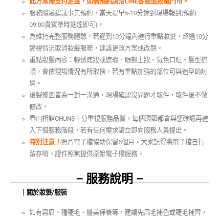
此方案需支付定金，如需預約請洽LINE客服或致電門市。
服務體驗建議事先預約，當天提早5-10分鐘到現場報到(預約
09:00貴賓準時抵達即可)。
為維持完整服務體驗，若遲到10分鐘內進行重點妝髮，超過10分
鐘視情況取消妝髮服務，建議更改方案或改期。
重點妝髮內容：輕透底妝或遮瑕、眼部上妝、氣色口紅、髮型梳
順，會依現場情況有所取捨，若有重點加強的部位可與造型師討
論。
後製修圖皆為一對一溝通，現場確認沒問題才取件，取件後不做
修改。
春山相館CHUN3十分重視服務品質，每個環節都會與您確認再進
入下個服務階段，若有任何需求請立即向服務人員提出。
特別注意！
照片電子檔協助保留6個月，大家記得將電子檔自行
留存喲。證件照無提供原始電子檔服務。
– 服務說明 –
｜關於妝髮/服裝
如有霧眉、種睫毛、醫美保養等，建議先眉毛補色或睫毛補齊，