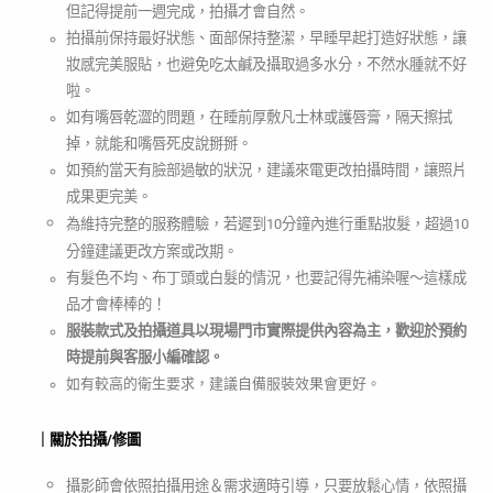
但記得提前一週完成，拍攝才會自然。
拍攝前保持最好狀態、面部保持整潔，早睡早起打造好狀態，讓
妝感完美服貼，也避免吃太鹹及攝取過多水分，不然水腫就不好
啦。
如有嘴唇乾澀的問題，在睡前厚敷凡士林或護唇膏，隔天擦拭
掉，就能和嘴唇死皮說掰掰。
如預約當天有臉部過敏的狀況，建議來電更改拍攝時間，讓照片
成果更完美。
為維持完整的服務體驗，若遲到10分鐘內進行重點妝髮，超過10
分鐘建議更改方案或改期。
有髮色不均、布丁頭或白髮的情況，也要記得先補染喔～這樣成
品才會棒棒的！
服裝款式及拍攝道具以現場門市實際提供內容為主，歡迎於預約
時提前與客服小編確認。
如有較高的衛生要求，建議自備服裝效果會更好。
｜關於拍攝/修圖
攝影師會依照拍攝用途＆需求適時引導，只要放鬆心情，依照攝