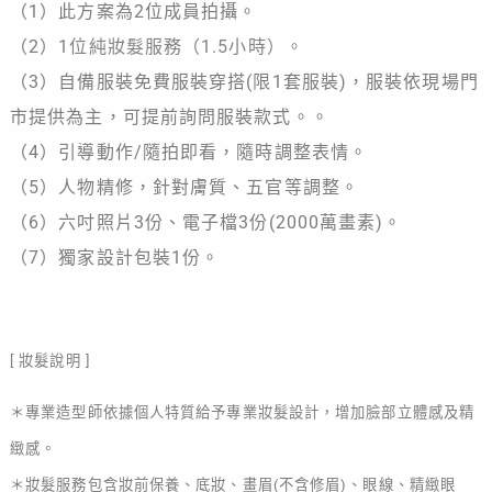
（1）此方案為2位成員拍攝。
（2）
1位純妝髮服務（1.5小時）。
（3）自備服裝免費服裝穿搭(限1套服裝)，服裝依現場門
市提供為主，可提前詢問服裝款式。。
（4）引導動作/隨拍即看，隨時調整表情。
（5）人物精修，針對膚質、五官等調整。
（6）六吋照片3份、電子檔3份(2000萬畫素)。
（7）
獨家設計包裝1份
。
[ 妝髮說明 ]
＊專業造型師依據個人特質給予專業妝髮設計，增加臉部立體感及精
緻感。
＊妝髮服務包含妝前保養、底妝、畫眉(不含修眉)、眼線、精緻眼