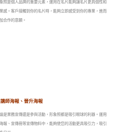
象照是個人品牌的重要元素，運用在名片能夠讓名片更具個性和
業感。客戶接觸到你的名片時，能夠立即感受到你的專業，進而
加合作的意願。
・講師海報、晉升海報
論是業務宣傳還是參與活動，形象照都是吸引眼球的利器。運用
海報、宣傳冊等宣傳物料中，能夠使您的活動更具吸引力，吸引