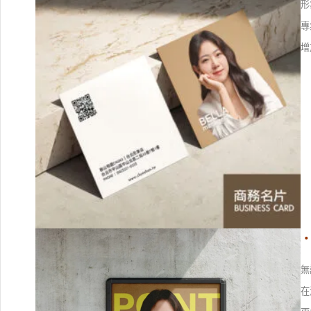
形
專
增
無
在