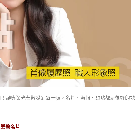
用！讓專業光芒散發到每一處，名片、海報、頭貼都是很好的地
・業務名片