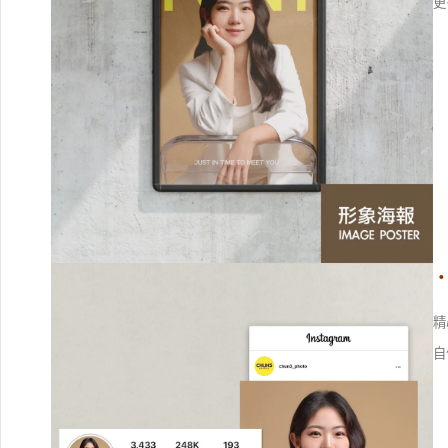
更
・
精
自