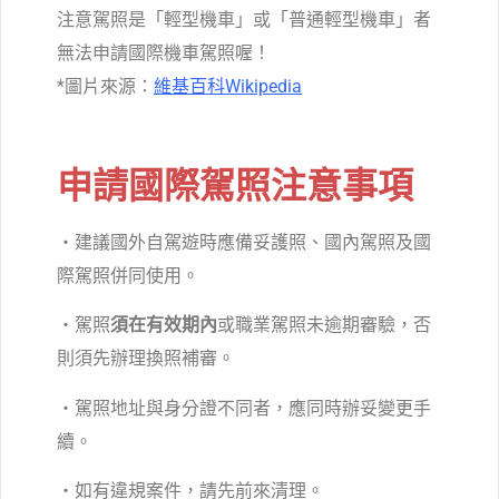
注意駕照是「輕型機車」或「普通輕型機車」者
無法申請國際機車駕照喔！
*圖片來源：
維基百科Wikipedia
申請國際駕照注意事項
・建議國外自駕遊時應備妥護照、國內駕照及國
際駕照併同使用。
・駕照
須在有效期內
或職業駕照未逾期審驗，否
則須先辦理換照補審。
・駕照地址與身分證不同者，應同時辦妥變更手
續。
・如有違規案件，請先前來清理。