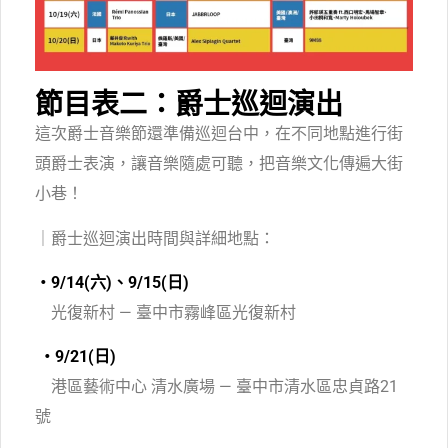
節目表二：爵士巡迴演出
這次爵士音樂節還準備巡迴台中，在不同地點進行街
頭爵士表演，讓音樂隨處可聽，把音樂文化傳遍大街
小巷！
｜爵士巡迴演出時間與詳細地點：
・9/14(六)、9/15(日)
光復新村 —
臺中市霧峰區光復新村
・9/21(日)
港區藝術中心 清水廣場 —
臺中市清水區忠貞路21
號