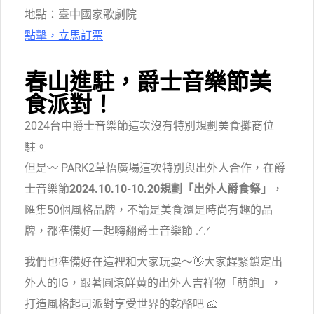
地點：臺中國家歌劇院
點擊，立馬訂票
春山進駐，爵士音樂節美
食派對！
2024台中爵士音樂節這次沒有特別規劃美食攤商位
駐。
但是〰️ PARK2草悟廣場這次特別與出外人合作，在爵
士音樂節
2024.10.10-10.20規劃「出外人爵食祭」
，
匯集50個風格品牌，不論是美食還是時尚有趣的品
牌，都準備好一起嗨翻爵士音樂節 .ᐟ.ᐟ
我們也準備好在這裡和大家玩耍～👋
大家趕緊鎖定出
外人的IG，跟著圓滾鮮黃的出外人吉祥物「萌飽」，
打造風格起司派對享受世界的乾酪吧 🧀