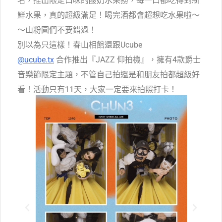
名，推出限定口味的酸奶水果撈，每一口都吃得到新
鮮水果，真的超級滿足！喝完酒都會超想吃水果啦～
～山粉圓們不要錯過！
別以為只這樣！春山相館還跟Ucube
@ucube.tx
合作推出『JAZZ 仰拍機』，擁有4款爵士
音樂節限定主題，不管自己拍還是和朋友拍都超級好
看！活動只有11天，大家一定要來拍照打卡！