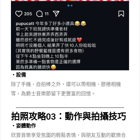
・設備
除了手機、自拍棒之外，還可以帶相機、膠捲相機
等，為爵士音樂節留下更豐富的回憶。
拍照攻略03：動作與拍攝技巧
・姿體動作
欣賞音樂享受氛圍的輕鬆表情，與朋友互動的歡樂合