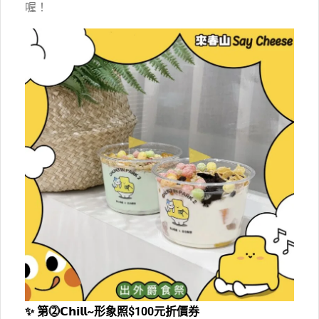
喔！
✨ 第⓶𝗖𝗵𝗶𝗹𝗹~形象照$100元折價券