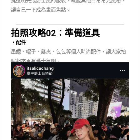
挑選明亮或爵士風的服裝，跳脫其他日常常見風格，
讓自己一下成為畫面焦點。
拍照攻略02：準備道具
・配件
墨鏡、帽子、髮夾、包包等個人時尚配件，讓大家拍
照起來更有爵士氛圍。