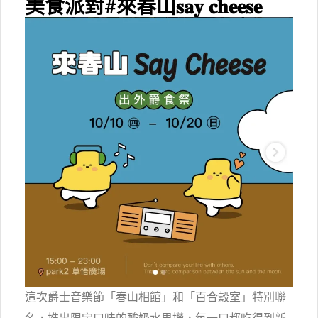
美食派對#來春山𝐬𝐚𝐲 𝐜𝐡𝐞𝐞𝐬𝐞
這次爵士音樂節「春山相館」和「百合穀室」特別聯