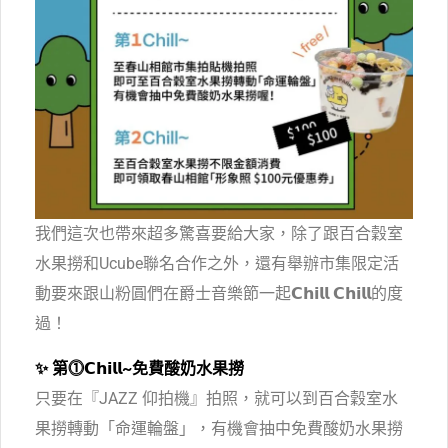
我們這次也帶來超多驚喜要給大家，除了跟百合穀室
水果撈和Ucube聯名合作之外，還有舉辦市集限定活
動要來跟山粉圓們在爵士音樂節一起𝗖𝗵𝗶𝗹𝗹 𝗖𝗵𝗶𝗹𝗹的度
過！
✨ 第⓵𝗖𝗵𝗶𝗹𝗹~免費酸奶水果撈
只要在『JAZZ 仰拍機』拍照，就可以到百合穀室水
果撈轉動「命運輪盤」，有機會抽中免費酸奶水果撈