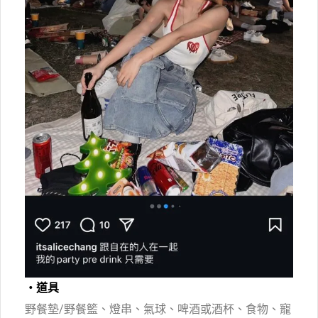
・道具
野餐墊/野餐籃、燈串、氣球、啤酒或酒杯、食物、寵