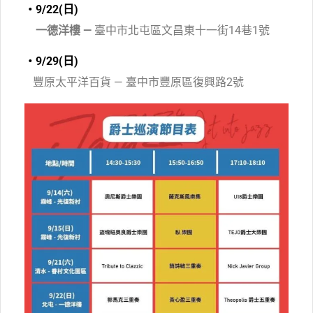
・9/22(日)
一德洋樓 —
臺中市北屯區文昌東十一街14巷1號
・9/29(日)
豐原太平洋百貨
—
臺中市豐原區復興路2號