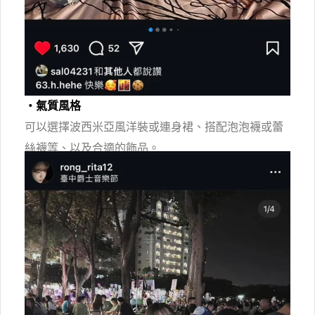
・氣質
風格
可以選擇波西米亞風洋裝或連身裙、搭配泡泡襪或蕾
絲襪等、以及合適的飾品。