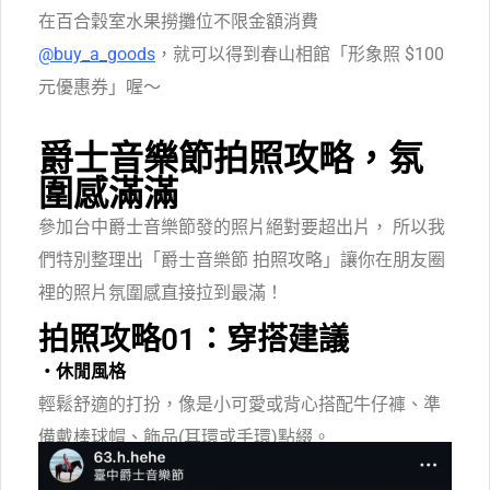
在百合穀室水果撈攤位不限金額消費
@buy_a_goods
，就可以得到春山相館「形象照 $100
元優惠券」喔～
爵士音樂節拍照攻略，氛
圍感滿滿
參加台中爵士音樂節發的照片絕對要超出片， 所以我
們特別整理出「爵士音樂節 拍照攻略」讓你在朋友圈
裡的照片氛圍感直接拉到最滿！
拍照攻略01：穿搭建議
・
休閒風格
輕鬆舒適的打扮，像是小可愛或背心搭配牛仔褲、準
備戴棒球帽、飾品(耳環或手環)點綴。