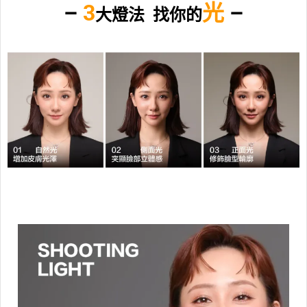
–
3
光
–
大燈法 找你的