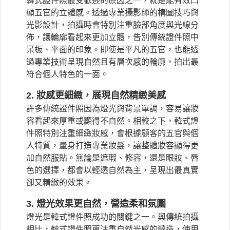
韓式證件照最受歡迎的原因之一，就是能有效凸
顯五官的立體感。透過專業攝影師的構圖技巧與
光影設計，拍攝時會特別注重臉部角度與光線分
佈，讓輪廓看起來更加立體，告別傳統證件照中
呆板、平面的印象。即使是平凡的五官，也能透
過專業技術呈現自然且有層次感的輪廓，拍出最
符合個人特色的一面。
2. 妝感更細緻，展現自然精緻美感
許多傳統證件照因為燈光與背景單調，容易讓妝
容看起來厚重或顯得不自然。相較之下，韓式證
件照特別注重細緻妝感，會根據顧客的五官與個
人特質，量身打造專業妝髮，讓整體妝容顯得更
加自然服貼。無論是遮瑕、修容，還是眼妝、唇
色的選擇，都會以輕透自然為主，呈現出最真實
卻又精緻的效果。
3. 燈光效果更自然，營造柔和氛圍
燈光是韓式證件照成功的關鍵之一。與傳統拍攝
相比，韓式證件照更注重自然光感的營造，使用