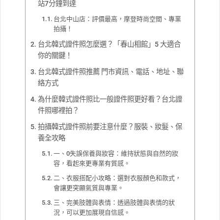
站7分鐘到達
台北中山店：評價最高，摩登時尚空間、專業
拍攝！
台北韓式證件照怎麼選？「春山相館」5 大適合
你的關鍵！
台北韓式證件照推薦 門市資訊、電話、地址、聯
絡方式
為什麼韓式證件照比一般證件照更好看？台北證
件照哪裡拍？
拍攝韓式證件照前要注意什麼？服裝、妝髮、保
養全攻略
一、0失誤保養與妝容：維持狀態與自然的妝
容，看起來更專業有質感。
二、衣服搭配小攻略：選對衣服顏色和款式，
會讓更突顯氣質與專業。
三、完美肢體與表情：透過肢體與表情的狀
況，可以更加展現自信感。