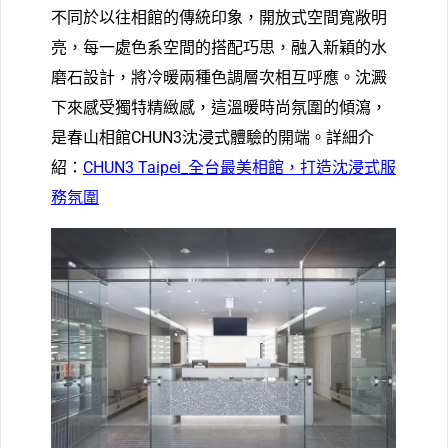
不同於以往相館的傳統印象，開放式空間寬敞明
亮，每一處色系空間的搭配巧思，融入新穎的水
磨石設計，將冷暖兩種色調層次相互呼應。沈澱
下來感受獨特精緻感，這溫暖時尚氛圍的傾瀉，
是春山相館CHUN3沈浸式體驗的開端。
詳細介
紹：
CHUN3 Taipei_全台最美相館，打造沈浸式服
務氛圍