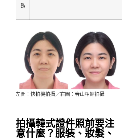
務
左圖：快拍機拍攝／右圖：春山相館拍攝
拍攝韓式證件照前要注
意什麼？服裝、妝髮、