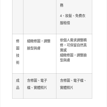
務
4、妝髮、免費衣
服租借
依個人需求調整精
修
細緻修圖，調整
修，可保留自然真
圖
臉型與膚
實感
細緻修圖，調整臉
技
型與膚
術
成
含修圖、電子
含修圖、電子檔、
品
檔、實體照片
實體照片