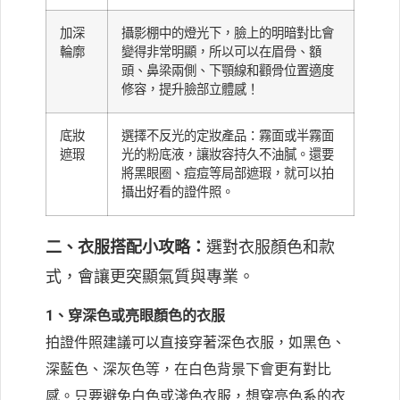
加深
攝影棚中的燈光下，臉上的明暗對比會
輪廓
變得非常明顯，所以可以在眉骨、額
頭、鼻梁兩側、下顎線和顴骨位置適度
修容，提升臉部立體感！
底妝
選擇不反光的定妝產品：霧面或半霧面
遮瑕
光的粉底液，讓妝容持久不油膩。還要
將黑眼圈、痘痘等局部遮瑕，就可以拍
攝出好看的證件照。
二、衣服搭配小攻略：
選對衣服顏色和款
式，會讓更突顯氣質與專業。
1、穿深色或亮眼顏色的衣服
拍證件照建議可以直接穿著深色衣服，如黑色、
深藍色、深灰色等，在白色背景下會更有對比
感。只要避免白色或淺色衣服，想穿亮色系的衣