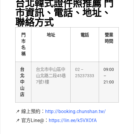
台北韓式證件照推薦 門
市資訊、電話、地址、
聯絡方式
門
地址
電話
營業
市
時間
名
稱
台
台北市中山區中
02 –
09:00
北
山北路二段45巷
25237333
–
中
7號1樓
21:00
山
店
📌 線上預約：
http://booking.chunshan.tw/
📌 官方Line@：
https://lin.ee/k5VXOfA