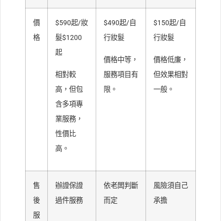
價
$590起/妝
$490起/自
$150起/自
格
髮$1200
行妝髮
行妝髮
起
價格中等，
價格低廉，
相對較
服務項目有
但效果相對
高，但包
限。
一般。
含多項專
業服務，
性價比
高。
售
辦證保證
依老闆判斷
風險須自己
後
過件服務
而定
承擔
服