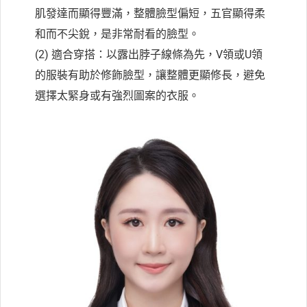
肌發達而顯得豐滿，整體臉型偏短，五官顯得柔
和而不尖銳，是非常耐看的臉型。
(2) 適合穿搭：以露出脖子線條為先，V領或U領
的服裝有助於修飾臉型，讓整體更顯修長，避免
選擇太緊身或有強烈圖案的衣服。