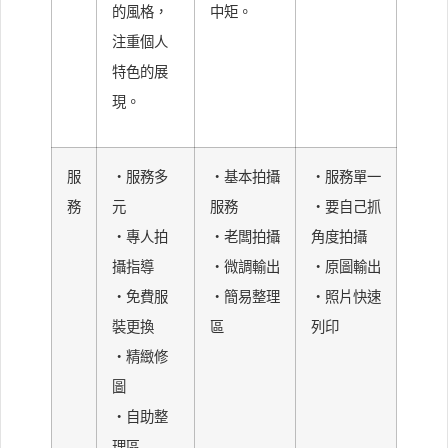
的風格，
中矩。
注重個人
特色的展
現。
服
・服務多
・基本拍攝
・服務單一
務
元
服務
・要自己抓
・專人拍
・老闆拍攝
角度拍攝
攝指導
・微調輸出
・原圖輸出
・免費服
・簡易整理
・照片快速
裝更換
區
列印
・精緻修
圖
・自助整
理區