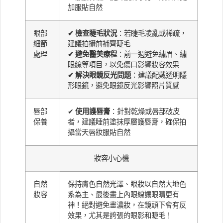
加服貼自然
眼部
✔ 檢查睫毛狀況
：若睫毛凌亂或稀疏，
細節
建議拍攝前補齊睫毛
處理
✔ 避免醫美療程
：前一週避免繡眉、繡
眼線等項目，以免傷口影響妝容效果
✔ 解決眼鏡反光問題
：建議配戴透明隱
形眼鏡，避免眼鏡反光影響照片質感
唇部
✔
使用護唇膏
：針對乾燥或唇部破皮
保養
者，建議睡前塗抹厚層護唇膏，確保拍
攝當天唇妝服貼自然
妝容小心機
自然
保持膚色自然光澤、眼妝以自然大地色
妝容
系為主、最後畫上內眼線讓眼睛更有
神！絕對避免畫濃妝，在鏡頭下會有反
效果，尤其是誇張的眼影和睫毛！