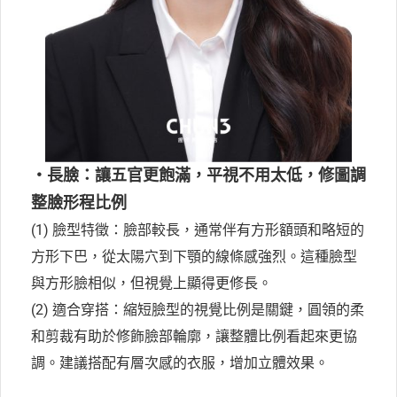
・長臉：讓五官更飽滿，平視不用太低，修圖調
整臉形程比例
(1) 臉型特徵：臉部較長，通常伴有方形額頭和略短的
方形下巴，從太陽穴到下顎的線條感強烈。這種臉型
與方形臉相似，但視覺上顯得更修長。
(2) 適合穿搭：縮短臉型的視覺比例是關鍵，圓領的柔
和剪裁有助於修飾臉部輪廓，讓整體比例看起來更協
調。建議搭配有層次感的衣服，增加立體效果。