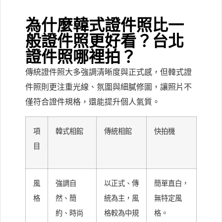
為什麼韓式證件照比一
般證件照更好看？台北
證件照哪裡拍？
傳統證件照大多強調清晰度與正式感，但韓式證
件照則更注重光線、氛圍與細膩修圖，讓照片不
僅符合證件規格，還能提升個人氣質。
項
韓式相館
傳統相館
快拍機
目
風
強調自
以正式、傳
簡單直白，
格
然、簡
統為主，風
無特定風
約、時尚
格較為中規
格。