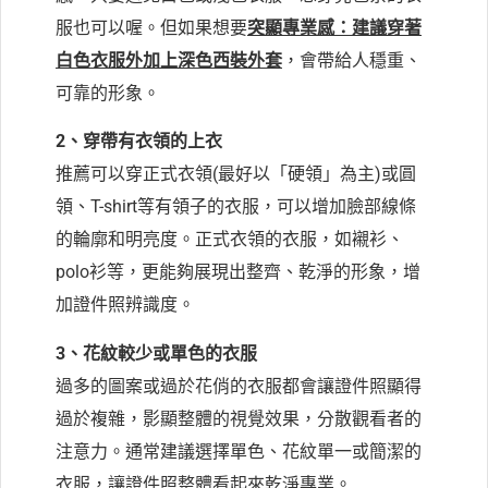
服也可以喔。
但如果想要
突顯專業感：建議穿著
白色衣服外加上深色西裝外套
，會帶給人穩重、
可靠的形象。
2、穿帶有衣領的上衣
推薦可以穿正式衣領(最好以「硬領」為主)或圓
領、T-shirt等有領子的衣服，可以增加臉部線條
的輪廓和明亮度。
正式衣領的衣服，如襯衫、
polo衫等，更能夠展現出整齊、乾淨的形象，增
加證件照辨識度。
3、花紋較少或單色的衣服
過多的圖案或過於花俏的衣服都會讓證件照顯得
過於複雜，影顯整體的視覺效果，分散觀看者的
注意力。
通常建議選擇單色、花紋單一或簡潔的
衣服，讓證件照整體看起來乾淨專業。