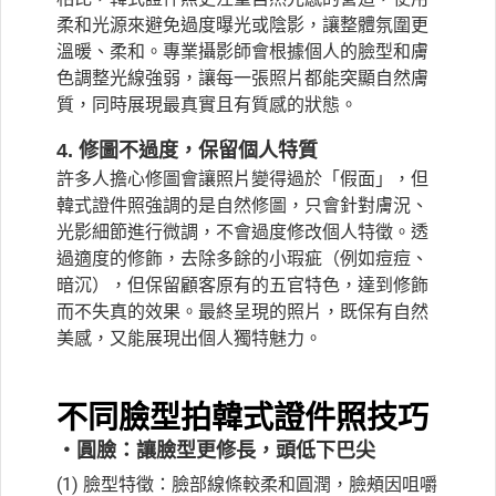
柔和光源來避免過度曝光或陰影，讓整體氛圍更
溫暖、柔和。專業攝影師會根據個人的臉型和膚
色調整光線強弱，讓每一張照片都能突顯自然膚
質，同時展現最真實且有質感的狀態。
4. 修圖不過度，保留個人特質
許多人擔心修圖會讓照片變得過於「假面」，但
韓式證件照強調的是自然修圖，只會針對膚況、
光影細節進行微調，不會過度修改個人特徵。透
過適度的修飾，去除多餘的小瑕疵（例如痘痘、
暗沉），但保留顧客原有的五官特色，達到修飾
而不失真的效果。最終呈現的照片，既保有自然
美感，又能展現出個人獨特魅力。
不同臉型拍韓式證件照技巧
・圓臉：讓臉型更修長，頭低下巴尖
(1) 臉型特徵：臉部線條較柔和圓潤，臉頰因咀嚼