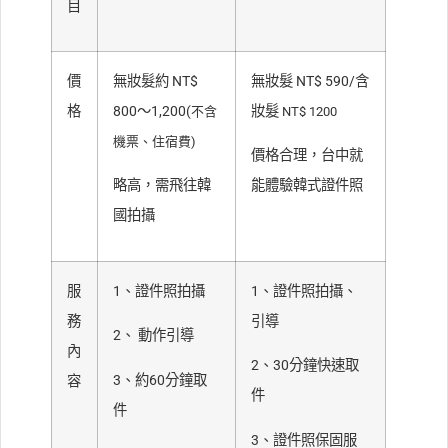
目
價
無妝髮約 NT$
無妝髮 NT$ 590/含
格
800～1,200(
妝髮
不含
NT$ 1200
機票、住宿費)
價格合理，台中就
略高，需飛往韓
能體驗韓式證件照
國拍攝
服
1、證件照拍攝
1、證件照拍攝、
務
引導
2、 動作引導
內
2、30分鐘快速取
3、約60分鐘取
容
件
件
3、證件照保固服