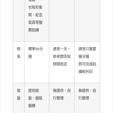
也有形象
照、紀念
寫真等服
務拍攝
時
標準30分
通常一天，
通常只需要
長
鐘
依老闆告知
幾分鐘
時間而定
即可完成拍
攝和列印
妝
提供妝
無提供，自
無提供，自
髮
髮、服裝
行整理
行整理
服務