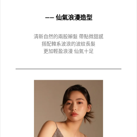
—— 仙氣浪漫造型
清新自然的兩股辮髮 帶點微甜感
搭配韓系波浪的波紋長髮
更加輕盈浪漫 仙氣十足