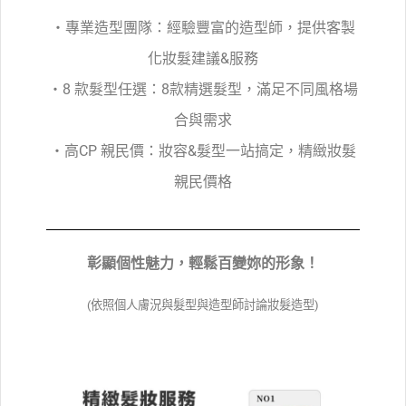
・專業造型團隊：經驗豐富的造型師，提供客製
化妝髮建議&服務
・8 款髮型任選：8款精選髮型，滿足不同風格場
合與需求
・高CP 親民價：妝容&髮型一站搞定，精緻妝髮
親民價格
彰顯個性魅力，輕鬆百變妳的形象！
(依照個人膚況與髮型與造型師討論妝髮造型)