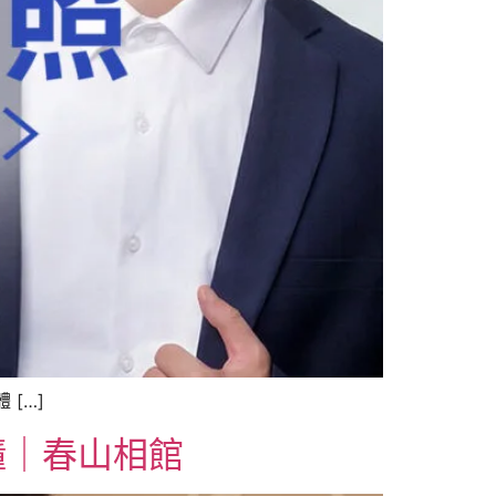
[…]
懂｜春山相館