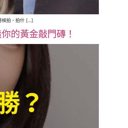
拍、拍什 […]
造你的黃金敲門磚！