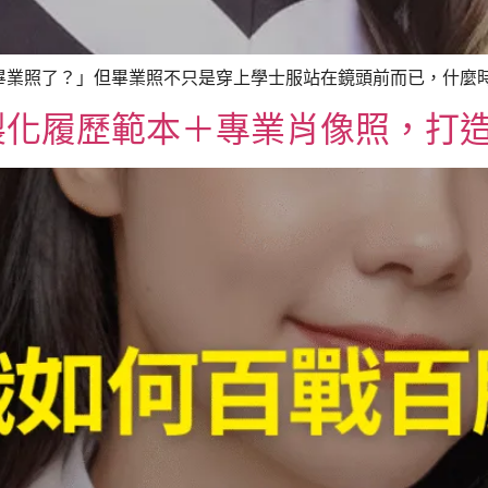
業照了？」但畢業照不只是穿上學士服站在鏡頭前而已，什麼時候
製化履歷範本＋專業肖像照，打