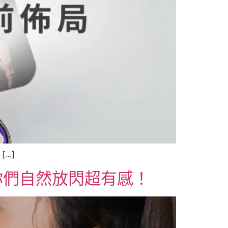
[…]
你們自然放閃超有感！