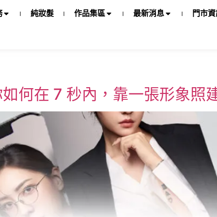
務
純妝髮
作品集區
最新消息
門市資
如何在 7 秒內，靠一張形象照