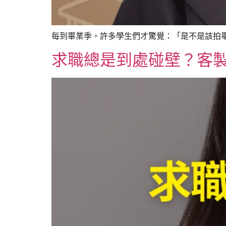
每到畢業季，許多學生們才驚覺：「是不是該拍畢
求職總是到處碰壁？客