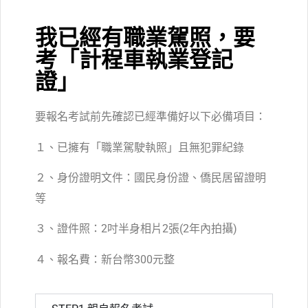
我已經有職業駕照，要
考「計程車執業登記
證」
要報名考試前先確認已經準備好以下必備項目：
１、已擁有「職業駕駛執照」且無犯罪紀錄
２、身份證明文件：國民身份證、僑民居留證明
等
３、證件照：2吋半身相片2張(2年內拍攝)
４、報名費：新台幣300元整