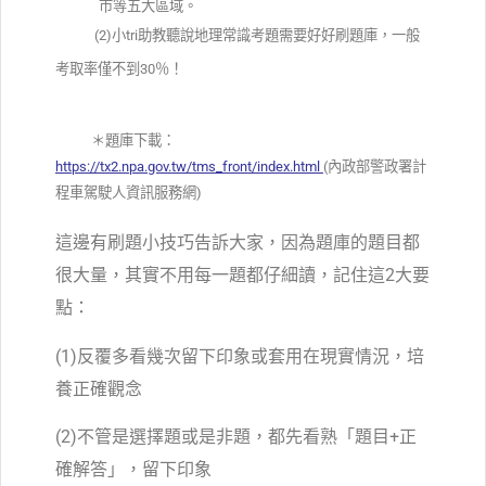
市等五大區域。
(2)小tri助教聽說地理常識考題需要好好刷題庫，一般
考取率僅不到30％！
＊
題庫下載：
https://tx2.npa.gov.tw/tms_front/index.html
(內政部警政署計
程車駕駛人資訊服務網)
這邊有刷題小技巧告訴大家，因為題庫的題目都
很大量，其實不用每一題都仔細讀，記住這2大要
點：
(1)反覆多看幾次留下印象或套用在現實情況，培
養正確觀念
(2)不管是選擇題或是非題，都先看熟「題目+正
確解答」，留下印象