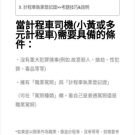
計程車執業登記證>>考題技巧&說明
當計程車司機(小黃或多
元計程車)需要具備的條
件：
・沒有重大犯罪情事(例如:故意殺人、搶劫、性犯
罪、毒品等等)
・擁有「職業駕照」與「計程車執業登記證」
（​可在「駕照種類」欄，看自己是普通駕照還是
職業駕照）
*如果是以開車作為職業，像是計程車、貨車等等，就需要考