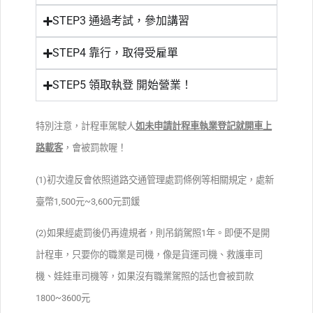
STEP3 通過考試，參加講習
STEP4 靠行，取得受雇單
STEP5 領取執登 開始營業！
特別注意，計程車駕駛人
如未申請計程車執業登記就開車上
路載客
，會被罰款喔！
(1)初次違反會依照道路交通管理處罰條例等相關規定，處新
臺幣1,500元~3,600元罰鍰
(2)如果經處罰後仍再違規者，則吊銷駕照1年。即便不是開
計程車，只要你的職業是司機，像是貨運司機、救護車司
機、娃娃車司機等，如果沒有職業駕照的話也會被罰款
1800~3600元