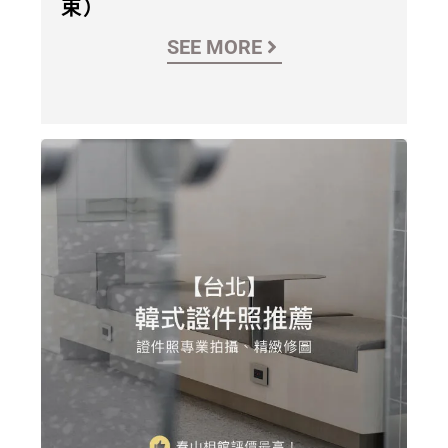
束）
SEE MORE