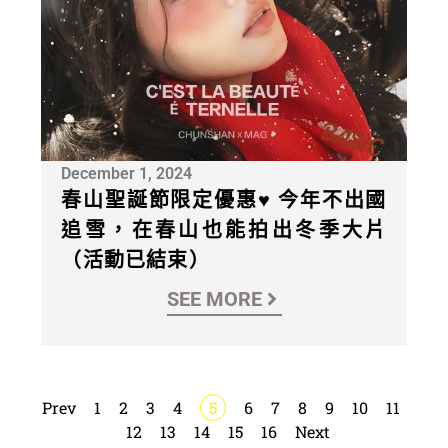
December 1, 2024
春山聖誕節限定優惠♥ 今年不出國
追雪，在春山也能拍出冬季大片
（活動已結束）
SEE MORE
Prev
1
2
3
4
5
6
7
8
9
10
11
12
13
14
15
16
Next