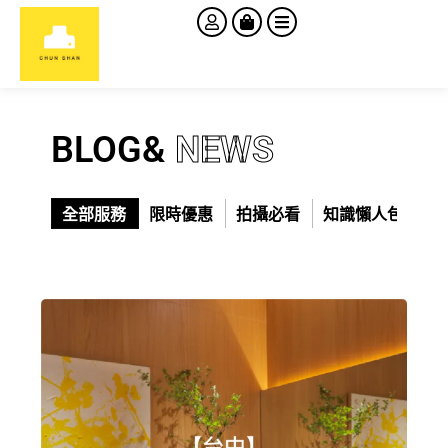
BLOG&
NEWS
全部服務
限時優惠
拍攝必看
知識懶人包
門